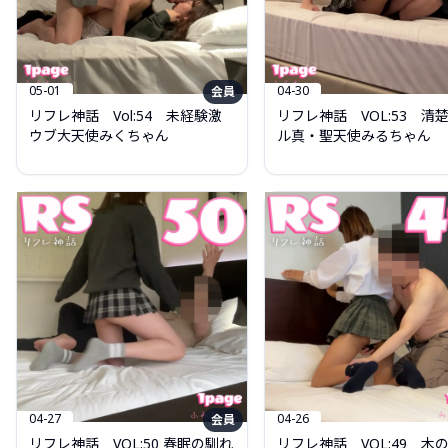
05-01
04-30
会員
リフレ神話 Vol:54 未経験激
リフレ神話 VOL:53 清
ウブ大天使みくちゃん
ル真・聖天使みるちゃん
04-27
04-26
会員
リフレ神話 VOL:50 春眠の馴れ
リフレ神話 VOL:49 木