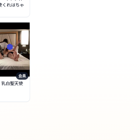
天使くれはちゃ
会員
0 乳白聖天使