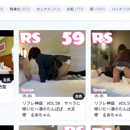
3
)
騎乗位
(
557
)
セックス
(
312
)
お尻
(
777
)
尻
(
1055
)
バック
(
10
会員
色聖
05-06
05-05
会員
リフレ神話 VOL:58 サハラに
リフレ神話 VOL:
咲いた一凛のたんぽぽ 大天
咲いた一凛のたん
使 るあちゃん
使 るあちゃん