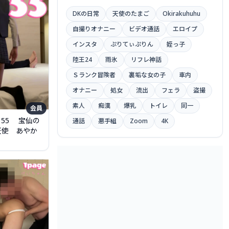
DKの日常
天使のたまご
Okirakuhuhu
自撮りオナニー
ビデオ通話
エロイプ
インスタ
ぷりてぃぷりん
姪っ子
陸王24
雨氷
リフレ神話
Ｓランク冒険者
裏垢な女の子
車内
オナニー
処女
流出
フェラ
盗撮
素人
痴漢
爆乳
トイレ
同一
会員
：55 宝仙の
通話
悪手組
Zoom
4K
天使 あやか