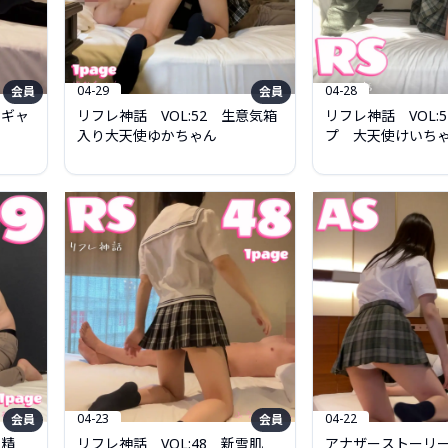
04-29
04-28
会員
会員
楚ギャ
リフレ神話 VOL:52 生意気箱
リフレ神話 VOL:
入り大天使ゆかちゃん
プ 大天使けいち
04-23
04-22
会員
会員
の精
リフレ神話 VOL:48 新雪肌
アナザーストーリ