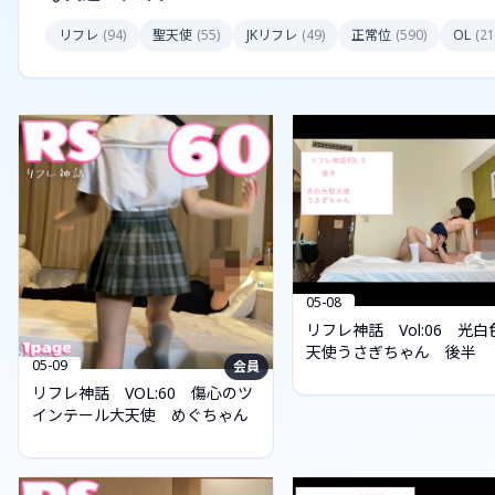
リフレ
(
94
)
聖天使
(
55
)
JKリフレ
(
49
)
正常位
(
590
)
OL
(
21
05-08
リフレ神話 Vol:06 光白
天使うさぎちゃん 後半
05-09
会員
リフレ神話 VOL:60 傷心のツ
インテール大天使 めぐちゃん