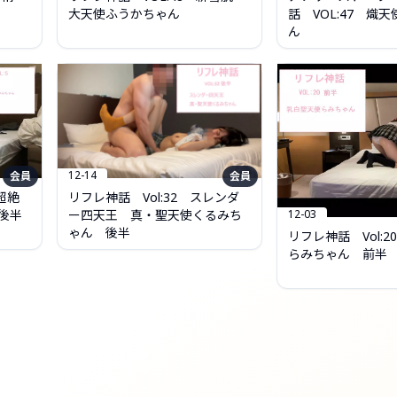
大天使ふうかちゃん
話 VOL:47 熾
ん
12-14
会員
会員
超絶
リフレ神話 Vol:32 スレンダ
12-03
後半
ー四天王 真・聖天使くるみち
ゃん 後半
リフレ神話 Vol:2
らみちゃん 前半