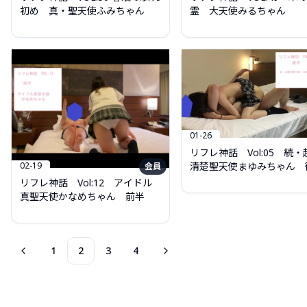
初め 真・聖天使ふみちゃん
霊 大天使みるちゃん
01-26
リフレ神話 Vol:05 続・
02-19
清楚聖天使まゆみちゃん 
会員
リフレ神話 Vol:12 アイドル
真聖天使かなめちゃん 前半
1
2
3
4