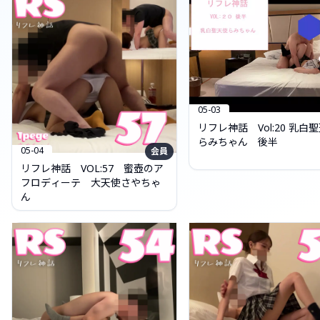
05-03
リフレ神話 Vol:20 乳白
らみちゃん 後半
05-04
会員
リフレ神話 VOL:57 蜜壺のア
フロディーテ 大天使さやちゃ
ん