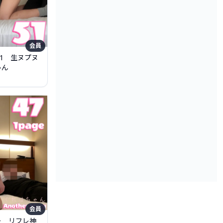
会員
51 生ヌプヌ
ゃん
会員
ー リフレ神