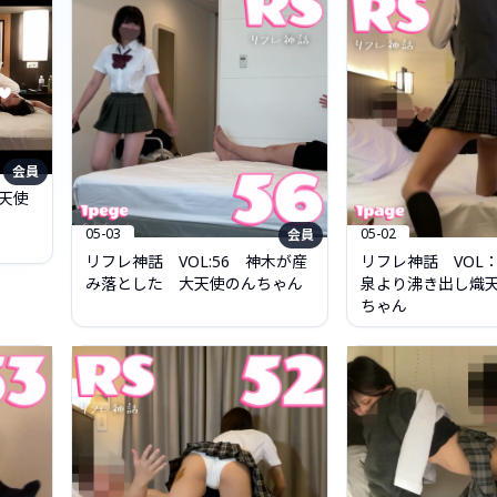
会員
聖天使
05-03
05-02
会員
リフレ神話 VOL:56 神木が産
リフレ神話 VOL
み落とした 大天使のんちゃん
泉より沸き出し熾
ちゃん