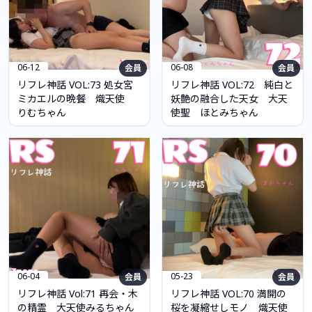
06-12
06-08
会員
会員
リフレ神話 VOL:73 処女宮
リフレ神話 VOL:72 純白と
ミカエルの晩餐 熾天使
妖艶の融合した天女 大天
りむちゃん
使聖 ほとみちゃん
06-04
05-23
会員
会員
リフレ神話 Vol:71 再会・木
リフレ神話 VOL:70 満開の
の精霊 大天使みるちゃん
桜を凝縮せしモノ 熾天使