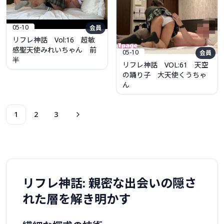
05-10
会員
リフレ神話 Vol:16 超敏
感聖天使みれいちゃん 前
05-10
会員
半
リフレ神話 VOL:61 天空
の踊り子 大天使くうちゃ
ん
1
2
3
リフレ神話: 親密な出会いの隠さ
れた層を解き明かす