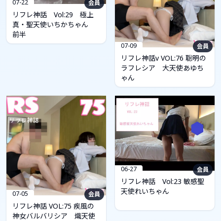
07-22
会員
リフレ神話 Vol:29 極上
真・聖天使いちかちゃん
前半
07-09
会員
リフレ神話v VOL:76 聡明の
ラフレシア 大天使あゆち
ゃん
06-27
会員
リフレ神話 Vol:23 敏感聖
天使れいちゃん
07-05
会員
リフレ神話 VOL:75 疾風の
神女バルバリシア 熾天使