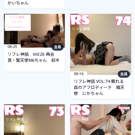
かいちゃん
06-25
会員
リフレ神話 Vol:26 再会
真・聖天使Miiちゃん 前半
06-16
会員
リフレ神話 VOL:74 眠れる
森のアフロディーテ 熾天
使 にかちゃん