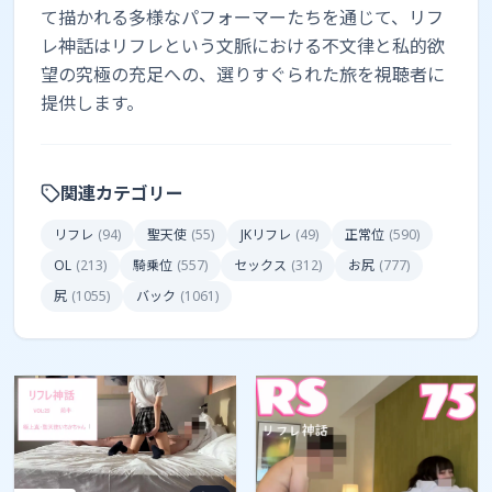
て描かれる多様なパフォーマーたちを通じて、リフ
レ神話はリフレという文脈における不文律と私的欲
望の究極の充足への、選りすぐられた旅を視聴者に
提供します。
関連カテゴリー
リフレ
(
94
)
聖天使
(
55
)
JKリフレ
(
49
)
正常位
(
590
)
OL
(
213
)
騎乗位
(
557
)
セックス
(
312
)
お尻
(
777
)
尻
(
1055
)
バック
(
1061
)