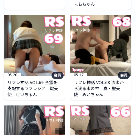
まおちゃん
05-20
05-17
会員
会員
リフレ神話 VOL:69 全霊を
リフレ神話 VOL:68 流氷か
支配するラフレシア 熾天
ら滴る水の神 真・聖天
使 けいちゃん
使 みとちゃん