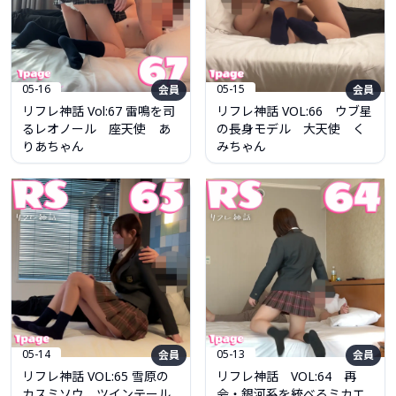
05-16
05-15
会員
会員
リフレ神話 Vol:67 雷鳴を司
リフレ神話 VOL:66 ウブ星
るレオノール 座天使 あ
の長身モデル 大天使 く
りあちゃん
みちゃん
05-14
05-13
会員
会員
リフレ神話 VOL:65 雪原の
リフレ神話 VOL:64 再
カスミソウ ツインテール
会・銀河系を統べるミカエ