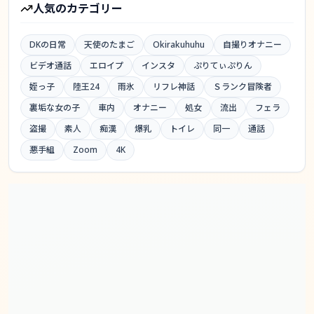
人気のカテゴリー
DKの日常
天使のたまご
Okirakuhuhu
自撮りオナニー
ビデオ通話
エロイプ
インスタ
ぷりてぃぷりん
姪っ子
陸王24
雨氷
リフレ神話
Ｓランク冒険者
裏垢な女の子
車内
オナニー
処女
流出
フェラ
盗撮
素人
痴漢
爆乳
トイレ
同一
通話
悪手組
Zoom
4K