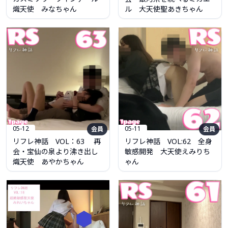
熾天使 みなちゃん
ル 大天使聖あきちゃん
05-12
05-11
会員
会員
リフレ神話 VOL：63 再
リフレ神話 VOL:62 全身
会・宝仙の泉より沸き出し
敏感開発 大天使えみりち
熾天使 あやかちゃん
ゃん