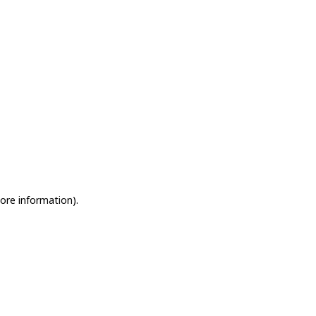
more information)
.