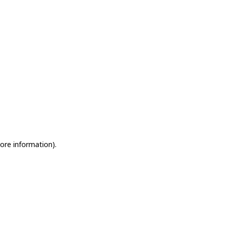
more information)
.