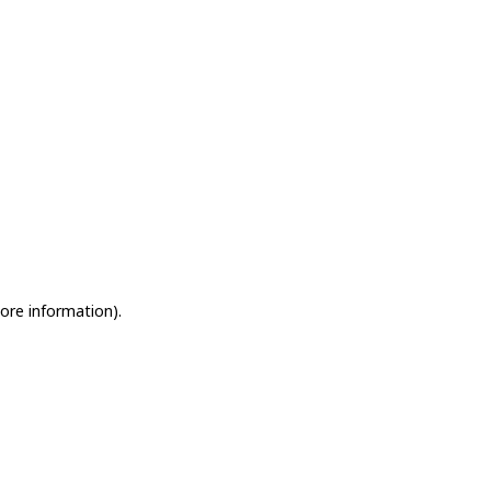
more information)
.