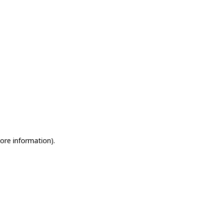
more information)
.