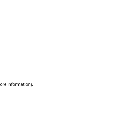
more information)
.