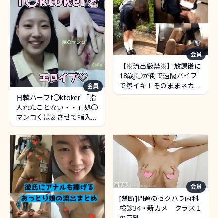
会員
【※流出厳禁※】放課後に
18歳J◯が街で遠隔バイブ
で爆イキ！そのままネカフ
会員
ェで声を我慢して制服のま
日韓ハーフt〇ktoker 「指
ま中出し［54分］
入れたことない・・」処〇
マンコくぱぁさせて指入れ
させた結果ｗｗ
会員
[禁断]問題のセクハラ内科
検診34・新カメ クラス１
の巨乳