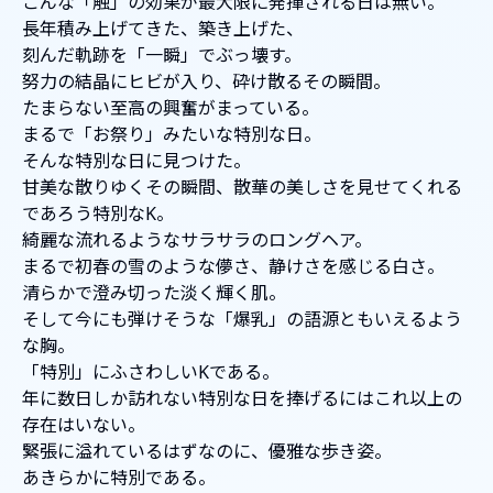
こんな「触」の効果が最大限に発揮される日は無い。
長年積み上げてきた、築き上げた、
刻んだ軌跡を「一瞬」でぶっ壊す。
努力の結晶にヒビが入り、砕け散るその瞬間。
たまらない至高の興奮がまっている。
まるで「お祭り」みたいな特別な日。
そんな特別な日に見つけた。
甘美な散りゆくその瞬間、散華の美しさを見せてくれる
であろう特別なK。
綺麗な流れるようなサラサラのロングヘア。
まるで初春の雪のような儚さ、静けさを感じる白さ。
清らかで澄み切った淡く輝く肌。
そして今にも弾けそうな「爆乳」の語源ともいえるよう
な胸。
「特別」にふさわしいKである。
年に数日しか訪れない特別な日を捧げるにはこれ以上の
存在はいない。
緊張に溢れているはずなのに、優雅な歩き姿。
あきらかに特別である。