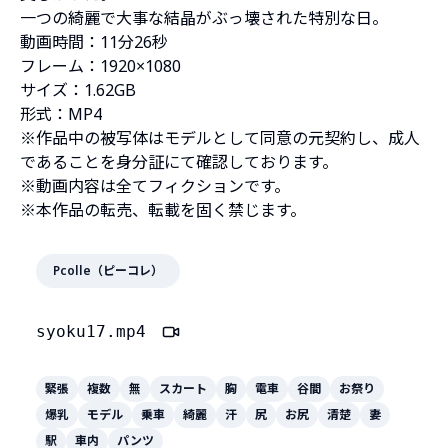
一つの綺麗で大事な結晶がぶっ壊された特別な日。
動画時間：11分26秒
フレーム：1920×1080
サイズ：1.62GB
形式：MP4
※作品中の被写体はモデルとして同意の元契約し、成人
であることを身分証にて確認しております。
※動画内容は全てフィクションです。
※本作品の転売、転載を固く禁じます。
Pcolle（ピーコレ）
syoku17.mp4
緊張
複数
無
スカート
胸
電車
谷間
お祭り
爆乳
モデル
乗車
綺麗
汗
尻
お尻
清楚
妻
駅
車内
パンツ