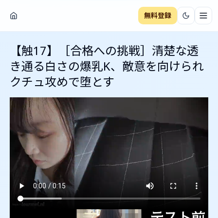
無料登録
ナビ
【触17】［合格への挑戦］清楚な透
き通る白さの爆乳K、敵意を向けられ
クチュ攻めで堕とす