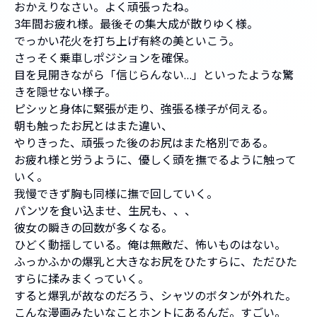
おかえりなさい。よく頑張ったね。
3年間お疲れ様。最後その集大成が散りゆく様。
でっかい花火を打ち上げ有終の美といこう。
さっそく乗車しポジションを確保。
目を見開きながら「信じらんない…」といったような驚
きを隠せない様子。
ピシッと身体に緊張が走り、強張る様子が伺える。
朝も触ったお尻とはまた違い、
やりきった、頑張った後のお尻はまた格別である。
お疲れ様と労うように、優しく頭を撫でるように触って
いく。
我慢できず胸も同様に撫で回していく。
パンツを食い込ませ、生尻も、、、
彼女の瞬きの回数が多くなる。
ひどく動揺している。俺は無敵だ、怖いものはない。
ふっかふかの爆乳と大きなお尻をひたすらに、ただひた
すらに揉みまくっていく。
すると爆乳が故なのだろう、シャツのボタンが外れた。
こんな漫画みたいなことホントにあるんだ。すごい。