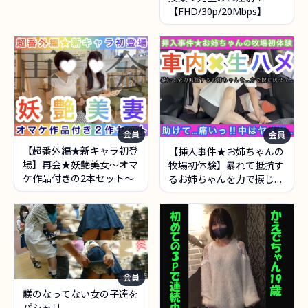
【FHD/30p/20Mbps】
会員
会員
【超番外編★新キャラ初登
【挿入事件★お姉ちゃんの
場】再会★妖艶美女〜オマ
牧場初体験】暴れて抵抗す
ケ作品付きの2本セット〜
るお姉ちゃんを力で捩じ伏
せて…車内✖️生ハメ〜助け
て…痛いっ‼︎中はヤメ
テ…〜
会員
躾のなってない女の子達を
パシャリ