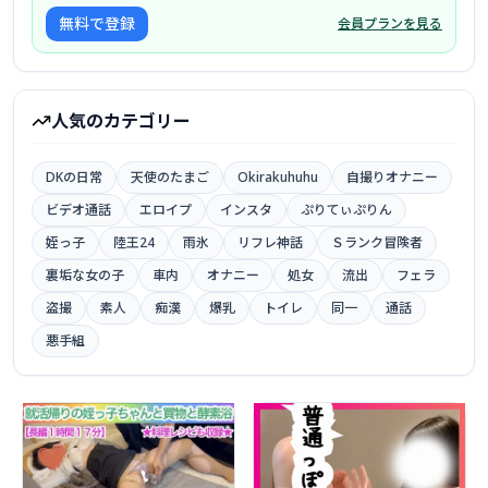
無料で登録
会員プランを見る
人気のカテゴリー
DKの日常
天使のたまご
Okirakuhuhu
自撮りオナニー
ビデオ通話
エロイプ
インスタ
ぷりてぃぷりん
姪っ子
陸王24
雨氷
リフレ神話
Ｓランク冒険者
裏垢な女の子
車内
オナニー
処女
流出
フェラ
盗撮
素人
痴漢
爆乳
トイレ
同一
通話
悪手組