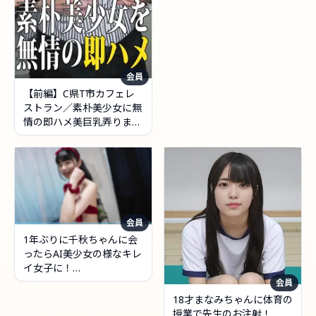
会員
【前編】C県T市カフェレ
ストラン／素朴美少女に無
情の即ハメ美巨乳弄りまく
ってイラマ即ハメ
会員
1年ぶりに千秋ちゃんに会
ったらAI美少女の様なキレ
イ女子に！
【4K/30p/20Mbps】＜そ
会員
の2＞
18才まなみちゃんに体育の
授業で先生のお注射！