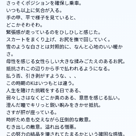
さっそくポジションを確保し乗車。
いつも以上に気合が入る。
手の甲、平で様子を見ていると、
どこかそわそわ。
緊張感が走っているのをひしひしと感じた。
スカートをまくり上げ、お尻を撫で回していく。
雪のような白さとは対照的に、なんと心地のいい暖か
さ。
母性を感じる女性らしい大きな揉みごたえのあるお尻。
抵抗されこの辺りから手で払われるようになる。
払う否、引き剥がすような、、、
この時期のKはいつもとは違う。
人生を賭けた挑戦をする日である、
弱々しさはなくどこか真のある、意思を感じる払い。
澄んだ瞳でキリっと鋭い睨みをきかせ抵抗。
さすが肝が座っている。
時折ため息も交えながら圧倒的な敵意。
むき出しの敵意。溢れ出る憎悪。
この努力の結晶を壊されてたまるかという確固な感情。