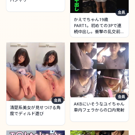
会員
かえでちゃん19歳
PART1。初めての3Pで連
続中出し。衝撃の乱交前夜
編。
会員
会員
AKBにいそうなユイちゃん
清楚系美女が見せつける角
車内フェラからの口内発射
度でディルド遊び