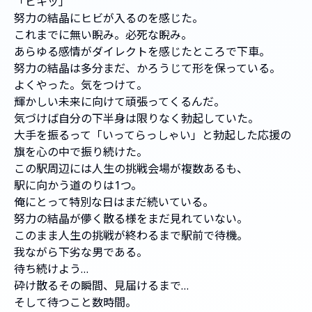
「ピキッ」
努力の結晶にヒビが入るのを感じた。
これまでに無い睨み。必死な睨み。
あらゆる感情がダイレクトを感じたところで下車。
努力の結晶は多分まだ、かろうじて形を保っている。
よくやった。気をつけて。
輝かしい未来に向けて頑張ってくるんだ。
気づけば自分の下半身は限りなく勃起していた。
大手を振るって「いってらっしゃい」と勃起した応援の
旗を心の中で振り続けた。
この駅周辺には人生の挑戦会場が複数あるも、
駅に向かう道のりは1つ。
俺にとって特別な日はまだ続いている。
努力の結晶が儚く散る様をまだ見れていない。
このまま人生の挑戦が終わるまで駅前で待機。
我ながら下劣な男である。
待ち続けよう…
砕け散るその瞬間、見届けるまで…
そして待つこと数時間。