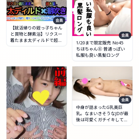
会員
【就活帰りの姪っ子ちゃん
と買物と酵素浴】リクスー
会員
着たまま太ディルドで超大
1/20まで限定販売 No45
量潮吹き〜お勧め料理レシ
ちほちゃん⑧ 普通っぽい
ピも収録〜
私服も良い黒髪ロング
会員
中身が詰まったG乳美巨
乳。なまいきそうなJDが最
後は可愛くガチイキしてる
ところを盗撮！反応検査⑧