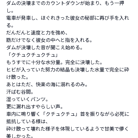
ダムの決壊までのカウントダウンが始まり、もう一押
し。
電車が発車し、ほぐれきった彼女の秘部に再び手を入れ
る。
だんだんと速度と力を強め、
筋だけでなく彼女の中へと指を入れる。
ダムが決壊した音が聞こえ始める。
「クチュクチュクチュ」
もうすでに十分な水分量。完全に決壊した。
ヒビが入っていた努力の結晶も決壊した水量で完全に砕
け散った。
あとはただ、快楽の海に溺れるのみ。
汗ばむ谷間。
湿っていくパンツ。
更に漏れ出すやらしい声。
車内に鳴り響く「クチュクチュ」首を振りながら必死に
抵抗している様は、
砕け散って壊れた様子を体現しているようで甘美で儚く
美しかった。