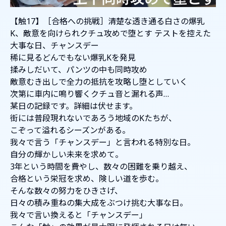
【触17】［合格への挑戦］清楚な透き通る白さの爆乳
K、敵意を向けられクチュ攻めで堕とす テストを控えた
大事な日、チャンスデー
稀に見るどんでもない爆乳Kを発見
揉みしだいて、パンツの中も同時攻め
敵意むき出しで全力の抵抗を攻略し堕としていく
次第に車内に鳴り響くクチュ音と漏れる声…
某日の記録です。詳細は伏せます。
街には普段現れないであろう地域のKたちが、
こぞって溢れるシーズンがある。
我々で言う「チャンスデー」と言われる特別な日。
自分の輝かしい未来を求めて。
3年という時間を費やし、数々の困難を乗り越え、
合格という栄冠を求め、険しい道を歩む。
そんな数々の努力をひきさげ、
日々の積み重ねの集大成をぶつけ挑む大事な日。
我々で言い換えると「チャンスデー」