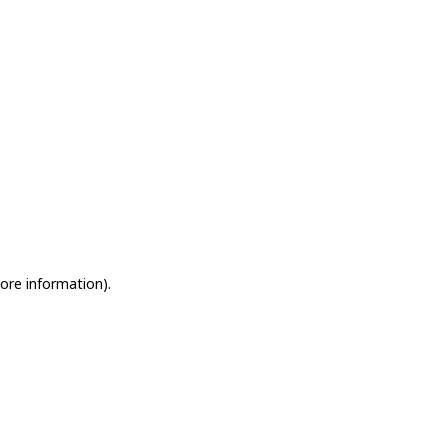
more information)
.