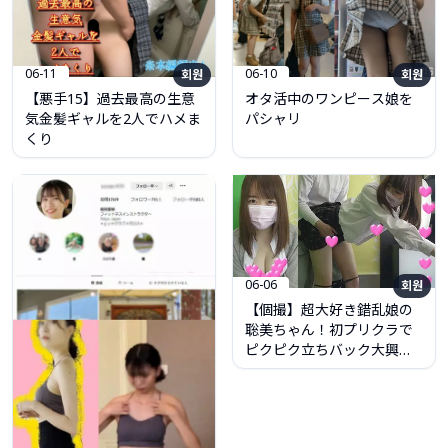
06-10
06-11
회원
회원
オタ活中のワンピース娘を
【悪手15】過去最高の生意
パシャリ
気金髪ギャルを2人でハメま
くり
06-06
회원
【個撮】超大好き錯乱娘の
聡美ちゃん！初プリクラで
ピクピク立ちバック大興奮
中出し精子塞いでお持ち帰
り映像