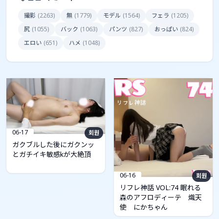
撮影
(
2263
)
無
(
1779
)
モデル
(
1564
)
フェラ
(
1205
)
尻
(
1055
)
バック
(
1063
)
パンツ
(
827
)
おっぱい
(
824
)
エロい
(
651
)
ハメ
(
1048
)
06-17
회원
ガクブルした後にガクンッ
とガチイキ敏感kが大絶頂
06-16
회원
リフレ神話 VOL:74 眠れる
森のアフロディーテ 熾天
使 にかちゃん