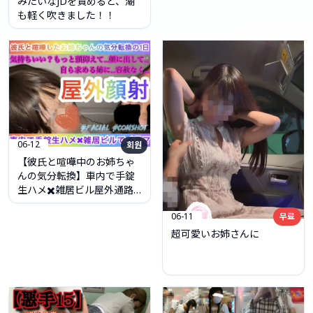
みたいなJDを責めると、潮
も軽く吹きました！！
06-12
회원
【彼氏と喧嘩中のお姉ちゃ
んの気分転換】車内で手錠
生ハメ✖️雑居ビル屋外通路
でイラマ〜自ら求める姉〜
06-11
무료
超可愛いお姉さんに