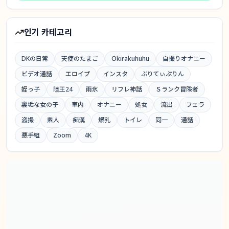
인기 카테고리
DKの日常
天使のたまご
Okirakuhuhu
自撮りオナニー
ビデオ通話
エロイプ
インスタ
ぷりてぃぷりん
姪っ子
陸王24
雨氷
リフレ神話
Ｓランク冒険者
裏垢な女の子
車内
オナニー
処女
流出
フェラ
盗撮
素人
痴漢
爆乳
トイレ
同一
通話
悪手組
Zoom
4K