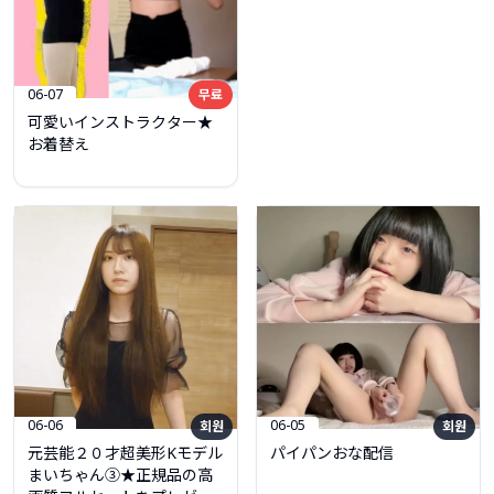
06-07
무료
可愛いインストラクター★
お着替え
06-06
06-05
회원
회원
元芸能２０才超美形Kモデル
パイパンおな配信
まいちゃん③★正規品の高