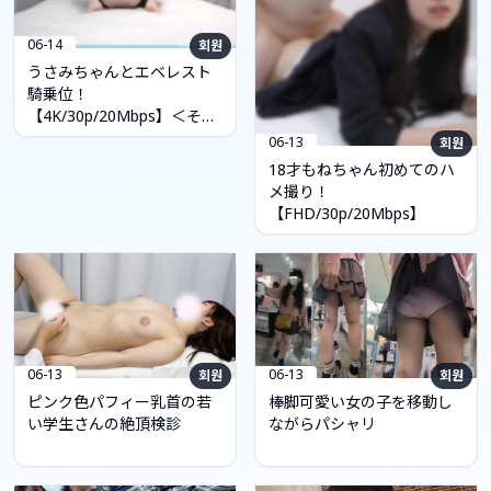
06-14
회원
うさみちゃんとエベレスト
騎乗位！
【4K/30p/20Mbps】＜その
2＞
06-13
회원
18才もねちゃん初めてのハ
メ撮り！
【FHD/30p/20Mbps】
06-13
06-13
회원
회원
ピンク色パフィー乳首の若
棒脚可愛い女の子を移動し
い学生さんの絶頂検診
ながらパシャリ