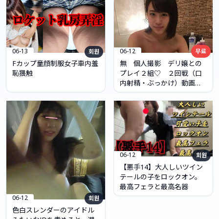
06-12
무료
06-13
회원
無 個人撮影 デリ嬢との
Fカップ童顔制服女子車内羞
プレイ２組♡ ２回戦（口
恥猥触
内射精・ぶっかけ）動画＆
超高画質な画像付き動画
06-12
회원
【悪手14】大人しいツイン
テールの子をロックオン。
最高フェラと最高名器
06-12
회원
色白スレンダーのアイドル