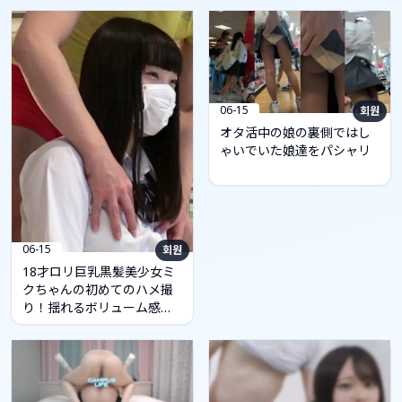
06-15
회원
オタ活中の娘の裏側ではし
ゃいでいた娘達をパシャリ
06-15
회원
18才ロリ巨乳黒髪美少女ミ
クちゃんの初めてのハメ撮
り！揺れるボリューム感あ
るおっぱいに発射！