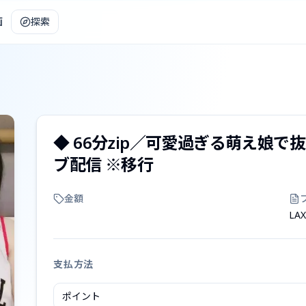
画
探索
◆ 66分zip／可愛過ぎる萌え娘
ブ配信 ※移行
金額
LAX
支払方法
ポイント