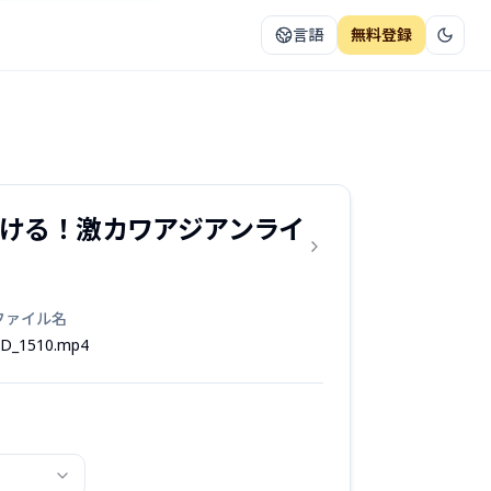
言語
無料登録
で抜ける！激カワアジアンライ
ファイル名
D_1510.mp4