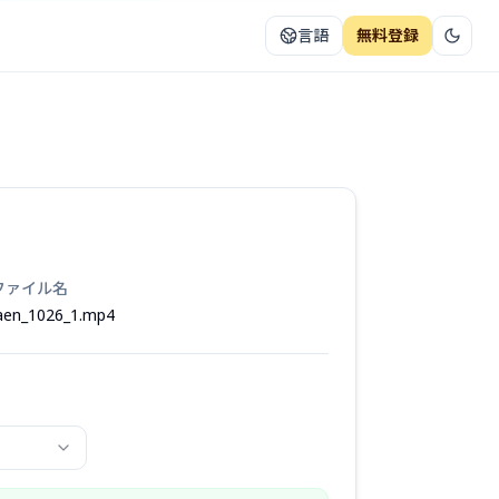
言語
無料登録
ファイル名
aen_1026_1.mp4