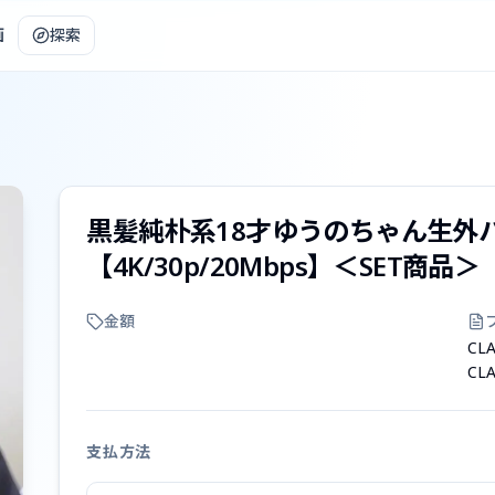
画
探索
黒髪純朴系18才ゆうのちゃん生外
【4K/30p/20Mbps】＜SET商品＞
金額
CLA
CLA
支払方法