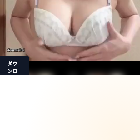
ダウ
ンロ
ード
ロード中...
【無/
生着替
え】全
裸身分
証公開
で黒歴