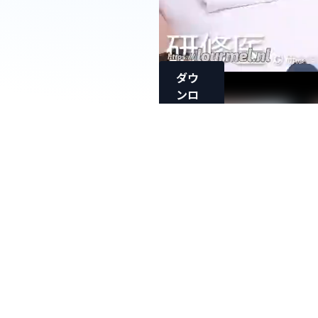
ダウ
ンロ
ード
[禁断]
問題の
セクハ
ラ心電
図検査
7 シー
ツを握
りしめ
る女の