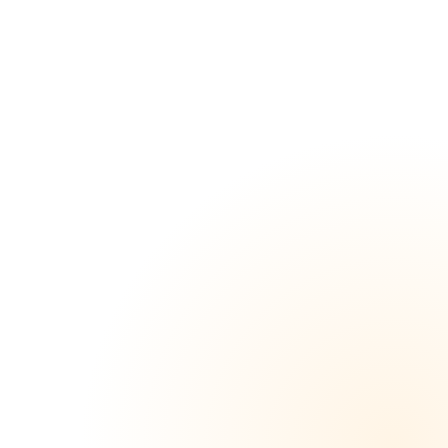
の姪っ
子お姉
ちゃ
ん】露
出×喉
射直飲
★リモ
コンロ
ーター
入れた
まま買
物…車
内フェ
ラで拒
絶反応
なのに