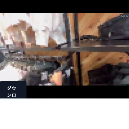
ダウ
ンロ
ード
ロード中...
【恥辱
まみれ