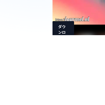
ダウ
ンロ
ード
【パパ
活撮り
2前
編】ム
ッチリ
Kちゃ
んの無
防備逆
さ