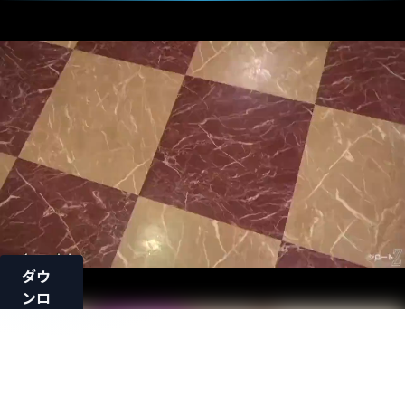
ダウ
ンロ
ード
ロード中...
カラオ
ケだけ