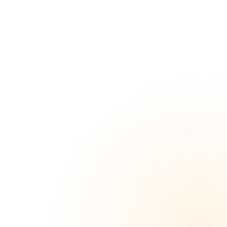
のつも
りがハ
メ撮り
に！20
才の桃
花ちゃ
んはフ
ィニッ
シュ前
の高速
ピスト
ンで桃
のおっ
ぱいに
オルガ
スムス