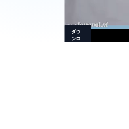
ダウ
ンロ
ード
黒髪純
朴系18
才ゆう
のちゃ
ん生外
ハメ撮
り！
【4K/30p/20Mbps】
＜SET