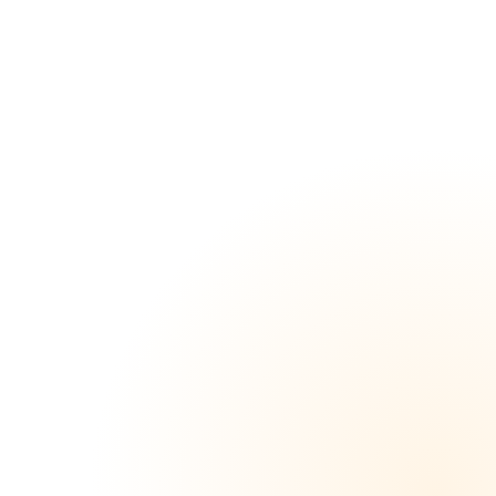
た20才
紗奈ち
ゃんは
やっぱ
り電気
のウ
ィ〜ン
には弱
かっ
た？電
マで撃
チンし
た後は
高速ピ
ストン
からの