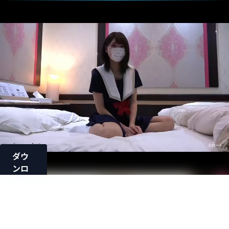
ダウ
ンロ
ード
ロード中...
歯科助
手だっ