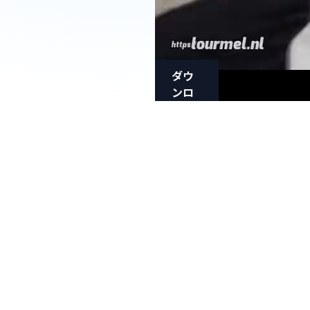
ダウ
ンロ
ード
ωしお
り第2
章
ω●vol.3●
妄想フ
ェラチ
オ童顔
ゲボッ