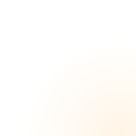
望倍増
カラオ
ケ！ド
変態ミ
ニロミ
天使ち
ゃんが
快楽崩
れで妊
娠準備
完了子
宮にド
ロドロ
大量中
出し！
青春の