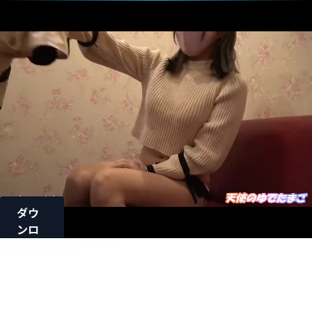
ダウ
ンロ
ード
ロード中...
【ゆ
で】欲