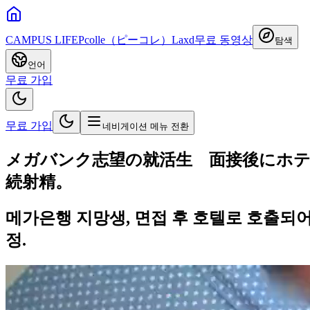
CAMPUS LIFE
Pcolle（ピーコレ）
Laxd
무료 동영상
탐색
언어
무료 가입
무료 가입
네비게이션 메뉴 전환
メガバンク志望の就活生 面接後にホテ
続射精。
메가은행 지망생, 면접 후 호텔로 호출되어
정.