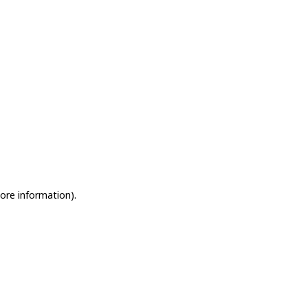
more information)
.