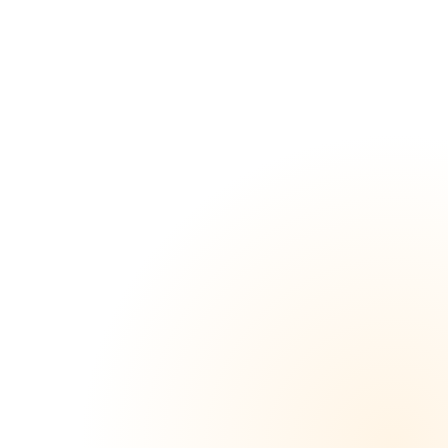
わずか
半年で
フォロ
ワー
12.5万
人増”あ
の人気
青髪配
信者”フ
ァンを
裏切る
生中出
し撮
影 初
投稿希
少映像