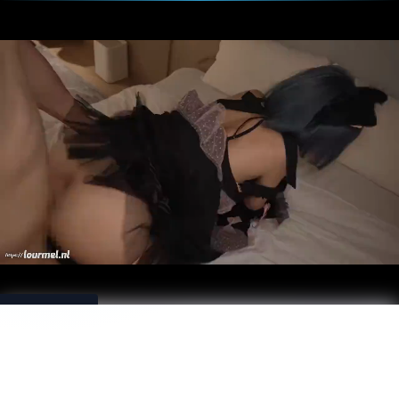
Download
Loading...
【4K高
画質】