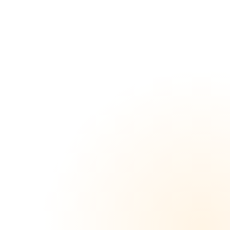
れんち
ゃん、
芸能界
引退後
の撮
影！！
完全メ
ス堕ち
の姿を
とらえ
た衝撃
映
像！！