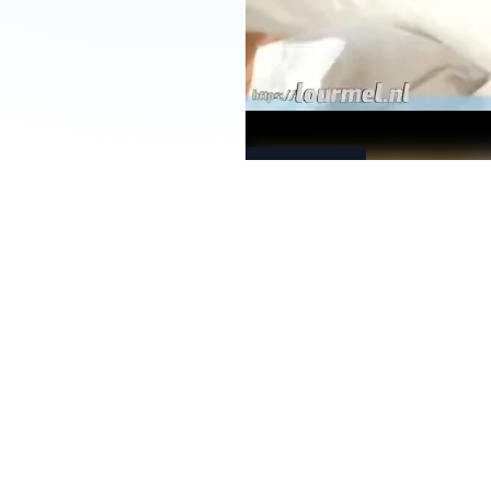
Download
風花ち
ゃん3
作目！
スク水
でおっ
ぱいポ
ロリし
ながら
イキま