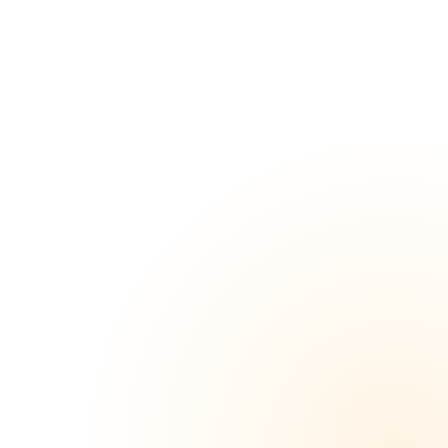
いかち
ゃんに
クンニ
スペシ
ャルし
て中出
し！
【4K/30p/20Mbps】
＜SET
商品＞