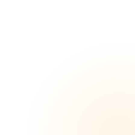
Loading...
素人娘
のオナ
ニー配
信
103(1
時間30
分)