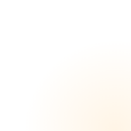
コ
#13】
即尺
便 港
区女子
のご奉
仕フェ
ラ