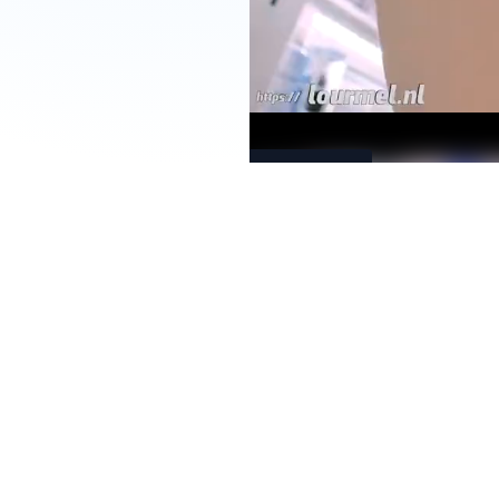
Download
[4K]え
ちえち
JK盗撮
No.110#
赤チ
ェ ま
さかの
ま〇こ
モロ出